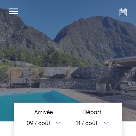
Arrivée
Départ
09
/ août
11
/ août