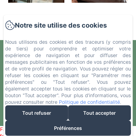
Notre site utilise des cookies
Nous utilisons des cookies et des traceurs (y compris
de tiers) pour comprendre et optimiser votre
LA CROISÉE DES SENTIERS
expérience de navigation et pour diffuser des
Politique de confidentialité
Informations légales
messages publicitaires en fonction de vos préférences
Informations sur les cookies
et de votre profil de navigation. Vous pouvez régler ou
refuser les cookies en cliquant sur "Paramétrer mes
21 Chem. du Stade, Grand-Ilet, Salazie 97433,
préférences" ou "Tout refuser". Vous pouvez
La Réunion, Salazie, 97433, France
également accepter tous les cookies en cliquant sur le
lacroiseedessentiers974@gmail.com
bouton "Tout accepter". Pour plus d'informations, vous
pouvez consulter notre
Politique de confidentialité
.
262 692 315197
Tout refuser
Tout accepter
Créé par Amenitiz
Préférences
Failed to load BookingEngine/index: Loading chunk 1322